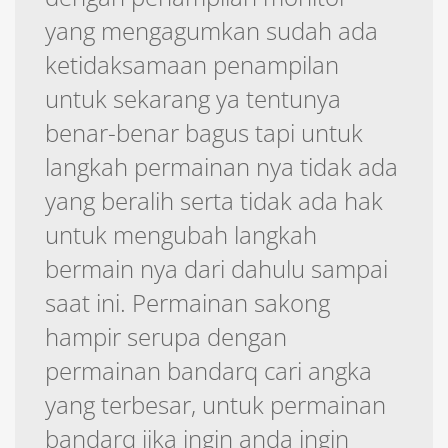
yang mengagumkan sudah ada
ketidaksamaan penampilan
untuk sekarang ya tentunya
benar-benar bagus tapi untuk
langkah permainan nya tidak ada
yang beralih serta tidak ada hak
untuk mengubah langkah
bermain nya dari dahulu sampai
saat ini. Permainan sakong
hampir serupa dengan
permainan bandarq cari angka
yang terbesar, untuk permainan
bandarq jika ingin anda ingin