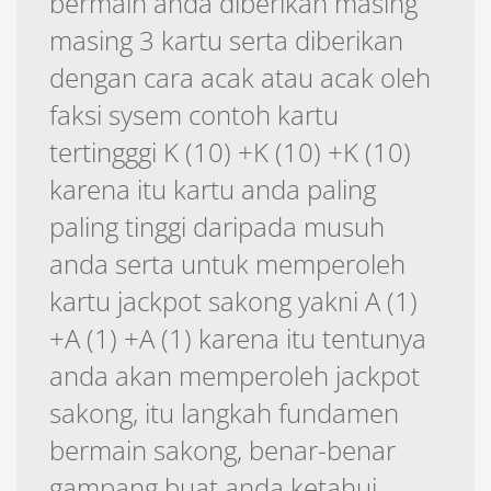
bermain anda diberikan masing
masing 3 kartu serta diberikan
dengan cara acak atau acak oleh
faksi sysem contoh kartu
tertingggi K (10) +K (10) +K (10)
karena itu kartu anda paling
paling tinggi daripada musuh
anda serta untuk memperoleh
kartu jackpot sakong yakni A (1)
+A (1) +A (1) karena itu tentunya
anda akan memperoleh jackpot
sakong, itu langkah fundamen
bermain sakong, benar-benar
gampang buat anda ketahui