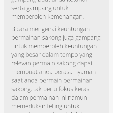
serta gampang untuk
memperoleh kemenangan.
Bicara mengenai keuntungan
permainan sakong juga gampang
untuk memperoleh keuntungan
yang besar dalam tempo yang
relevan permain sakong dapat
membuat anda berasa nyaman
saat anda bermain permainan
sakong, tak perlu fokus keras
dalam permainan ini namun
memerlukan felling untuk