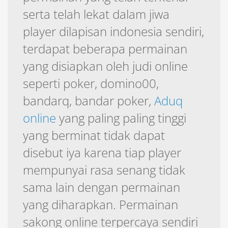
serta telah lekat dalam jiwa
player dilapisan indonesia sendiri,
terdapat beberapa permainan
yang disiapkan oleh judi online
seperti poker, domino00,
bandarq, bandar poker,
Aduq
online
yang paling paling tinggi
yang berminat tidak dapat
disebut iya karena tiap player
mempunyai rasa senang tidak
sama lain dengan permainan
yang diharapkan. Permainan
sakong online terpercaya sendiri