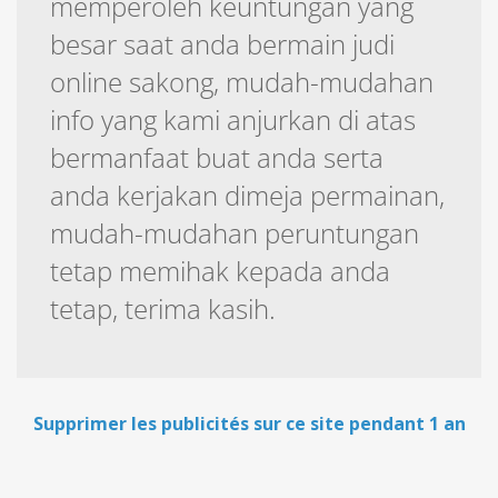
memperoleh keuntungan yang
besar saat anda bermain judi
online sakong, mudah-mudahan
info yang kami anjurkan di atas
bermanfaat buat anda serta
anda kerjakan dimeja permainan,
mudah-mudahan peruntungan
tetap memihak kepada anda
tetap, terima kasih.
Supprimer les publicités sur ce site pendant 1 an