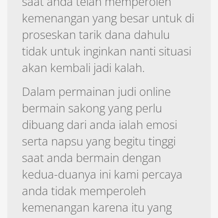
saat anda telah memperoleh
kemenangan yang besar untuk di
proseskan tarik dana dahulu
tidak untuk inginkan nanti situasi
akan kembali jadi kalah.
Dalam permainan judi online
bermain sakong yang perlu
dibuang dari anda ialah emosi
serta napsu yang begitu tinggi
saat anda bermain dengan
kedua-duanya ini kami percaya
anda tidak memperoleh
kemenangan karena itu yang